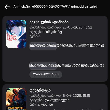
Animeb.Ge - ანიმეები ქართულად / animeebi qartulad
ექვსი ჯვრის ადამიანი
დამატების თარიღი:
23-06-2025, 13:52
სტატუსი:
მიმდინარე
სერია:
კვირის ტოპ 3 მოძებნადი სიტყვა
ს და ბაბუის გარდა მხოლოდ ერთი დატოვეს, ეს ბოლო წვეთი იყო -
One piece
solo leveling
my hero academia
თქვენი ძიების ისტორია
სძიების სასტიკ მოგზაურობას იწყებს, რათა ხუთი მონსტრის დაჭ
ისტორია ცარიელია
დაწვრილებით
სრული ისტორიის გასუფთავება
დესტროუკი
დამატების თარიღი:
6-04-2025, 15:15
სტატუსი:
დასრულებული
სერია:
ფილმი