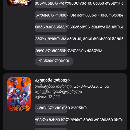
ენტის ბორცვი ლეგენდებითა და ლეგენდებით სავსე ადგილია.
ავტორიზაცია
ადგილი სამმა ძმამ აღმართა, რომელთა ძარღვებში იმპერატორის
არ გაქვს ექაუნთი?
დარეგისტრირდი
ან
მწვავე იყო, რომ ორმა მათგანმა, დათანხმდა, მოკლა უმცროსი, 
ე და შუათანა მოწამლა, უფროსმა ძმამ კი, მისი რისხვით შეშინე
მომხმარებელი:
მას შემდეგ ეს ადგილი ადამიანის ღალატის ძეგლია.
დაწვრილებით
პაროლი:
დაგავიწყდა პაროლი?
აკუდამა დრაივი
დამატების თარიღი:
23-04-2023, 21:35
არ დაიმახსოვრო
სტატუსი:
დასრულებული
სერია:
12 / 12
შესვლა
იაპონიაში სამოქალაქო ომი დაიწყო.
კოდით შესვლა
ეყანაში გავრცელდა და მასში სულ უფრო მეტი ადამიანი იყო ჩა