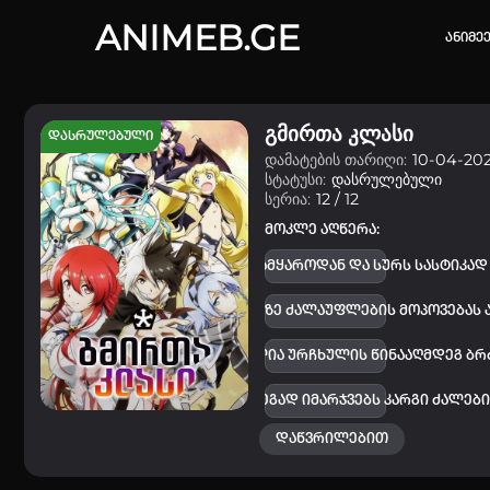
ANIMEB.GE
ანიმე
გმირთა კლასი
დასრულებული
დამატების თარიღი:
10-04-202
კვირის 
სტატუსი:
დასრულებული
სერია:
12 / 12
One piec
მოკლე აღწერა:
თქვენი ძ
კვლავ იღვიძებს მიცვალებულთა სამყაროდან და სურს სასტიკად 
ისტორი
პერსონაჟი ადამიანებზე ძალაუფლების მოპოვებას 
სრული ის
ოდ ერთი გმირი, რომელსაც შეუძლია ურჩხულის წინააღმდეგ ბრძოლ
ურთულესი დაპირისპირების შედეგად იმარჯვებს კარგი ძალებ
დაწვრილებით