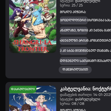
სტატუსი:
დასრულებული
სერია:
25 / 25
მოკლე აღწერა:
ები ცდილობენ შეავსონ თავიანთი ყოველდღიური ცხოვრება სასა
სხვები ყურადღებას ამახვილებენ სწავლაზე, ზოგიც კი ეძებს გ
აა რაკურო ჰიზუტომე, რომლებიც გატაცებულნი არიან კომპიუტერ
ო ვერ გაუძლებს ცდუნებას, როგორც კი სხვა მივიწყებულ თამაშს ა
ისი ჰობიით, ბიჭმა მოახერხა წარმოუდგენელი სათამაშო შესაძლ
დაწვრილებით
კასტელვანია: ნოქტურ
დასრულებული
დამატების თარიღი:
14-01-2025
სტატუსი:
დასრულებული
სერია:
08 / 08
მოკლე აღწერა: