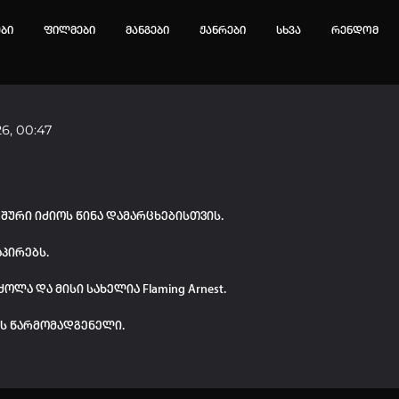
ები
ფილმები
მანგები
ჟანრები
სხვა
რენდომ
6, 00:47
ტოპ 3 მოძებნადი სიტყვა
e
SOLO LEVELING
My Hero Academia
იების ისტორია
შური იძიოს წინა დამარცხებისთვის.
ა ცარიელია
აპირებს.
ტორიის გასუფთავება
ა და მისი სახელია Flaming Arnest.
ის წარმომადგენელი.