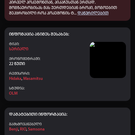
პირველ პოკემონთან, პიკაჩუსთან ერთად.
სერია 26
👤 saba_441
+20
22:59
მოგზაურობისას მას უერთდებიან ბროკი, გოგოებით
შეპყრობილი როკ პოკემონის ტ
...
დაწვრილებით
სერია 27
👤 ZUKT777
+40
22:54
👤 Nodari-nodari
+20
19:50
ინფომაცია ანიმეს შესახებ:
👤 faqtKing_464
+10
18:16
Ტიპი:
👤 SAKI_641
+40
13:43
Სერიალი
👤 Dato_911
+60
ქრონომეტრაჟი:
11:57
22 წუთი
👤 Karlopapa
+40
10:42
რეჟისორი:
Hidaka
,
Masamitsu
👤 Giorgi_175
+20
10:39
სტუდია:
👤 Aihoshino
+50
08:45
OLM
👤 Dato chitrekashvili
+40
07:57
👤 Elisa
+50
04:00
დამატებითი ინფორმაცია:
👤 Nodari-nodari
+40
00:10
გამხმოვანებელი
Benji
,
RIO
,
Samsona
👤 ZUKT777
+40
23:38