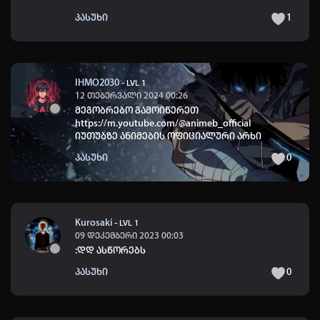
პასუხი
1
IHMO2030
-
LVL 1
12 თებერვალი 2024 00:26
მეგობრებო გამოიწერეთ
https://m.youtube.com/@animeb_official
იუთუბზე ანიმების ოფიციალური არხი
პასუხი
0
Kurosaki
-
LVL 1
09 დეკემბერი 2023 00:03
:დდ ასწორებს
პასუხი
0