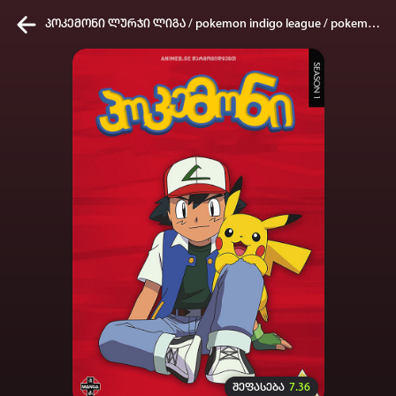
პოკემონი ლურჯი ლიგა / pokemon indigo league / pokemoni lurji liga
კვირის ტოპ 3 მოძებნადი სიტყვა
One piece
SOLO LEVELING
My Hero Academia
თქვენი ძიების ისტორია
ისტორია ცარიელია
სრული ისტორიის გასუფთავება
შეფასება
7.36