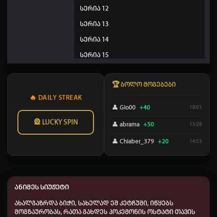
სერია 12
სერია 13
სერია 14
სერია 15
სერია 16
🏆 ბოლო მოგებები
სერია 17
🔥 DAILY STREAK
სერია 18
👤 Gio00
+40
18:01
სერია 19
🎡 LUCKY SPIN
👤 abrama
+50
15:28
სერია 20
👤 Chiaber_379
+20
14:53
სერია 21
👤 saba_422
+20
11:54
სერია 22
👤 Dato chitrekashvili
+20
09:30
სერია 23
ანიმეს სიუჟეტი
👤 Aihoshino
+50
09:26
სერია 24
ახალგაზრდა ბიჭი, სახელად ეშ კეტჩუმი, იწყებს
👤 Elisa
+50
სერია 25
04:21
მოგზაურობას, რათა გახდეს პოკემონის ოსტატი თავის