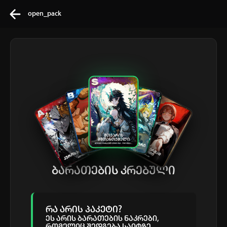
open_pack
კვირის ტოპ 3 მოძებნადი სიტყვა
one piece
solo leveling
My hero academia
თქვენი ძიების ისტორია
ისტორია ცარიელია
სრული ისტორიის გასუფთავება
ბარათების კრებული
რა არის
პაკეტი?
ეს არის ბარათების ნაკრები,