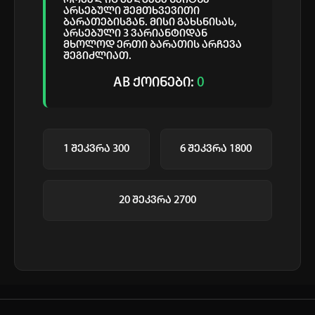
რომელიც შედგება საიტზე
არსებული შემთხვევითი
ბარათებისგან. მისი გახსნისას,
ავტორიზაცია
არსებული 3 ვარიანტიდან
მხოლოდ ერთი ბარათის არჩევა
არ გაქვს ექაუნთი?
დარეგისტრირდი
შეგიძლიათ.
ან
AB ქოინები:
0
მომხმარებელი:
1 შეკვრა
300
6 შეკვრა
1800
პაროლი:
დაგავიწყდა პაროლი?
20 შეკვრა
2700
არ დაიმახსოვრო
შესვლა
კოდით შესვლა