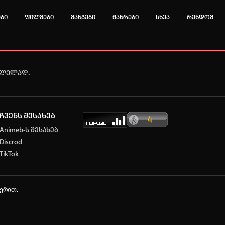
ები
ფილმები
მანგები
ჟანრები
სხვა
რენდომ
ვლელად.
ტოპ 3 მოძებნადი სიტყვა
e
Solo leveling
My hero academia
ჩვენს შესახებ
იების ისტორია
Animeb-ს შესახებ
ა ცარიელია
Discrod
TikTok
ტორიის გასუფთავება
ავტორიზაცია
ჭერით.
არ გაქვს ექაუნთი?
დარეგისტრირდი
ან