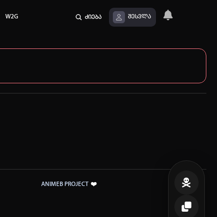
W2G
ძიება
შესვლა
❤️
ANIMEB PROJECT