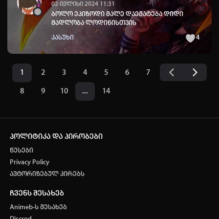
02 ივლისი 2024 11:31
ბოლო ეპიზოდი მალე დაემატება დიდი
მადლობა ლოდინისთვის
პასუხი
4
1
2
3
4
5
6
7
8
9
10
...
14
პოლიტიკა და პირობები
წესები
Privacy Policy
ავტორიზებულ პირებს
ჩვენს შესახებ
Animeb-ს შესახებ