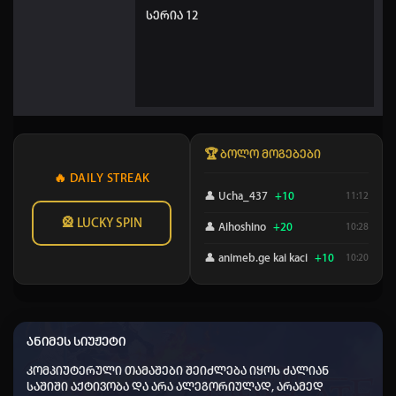
სერია 12
🏆 ბოლო მოგებები
🔥 DAILY STREAK
👤 Ucha_437
+10
11:12
🎡 LUCKY SPIN
👤 Aihoshino
+20
10:28
👤 animeb.ge kai kaci
+10
10:20
👤 Shisho
+50
10:03
👤 Dato chitrekashvili
+40
08:02
ანიმეს სიუჟეტი
👤 Tarieli_678
+10
04:03
კომპიუტერული თამაშები შეიძლება იყოს ძალიან
👤 Elisa
+20
03:59
საშიში აქტივობა და არა ალეგორიულად, არამედ