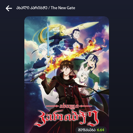
ახალი კარიბჭე / The New Gate
კვირის ტოპ 3 მოძებნადი სიტყვა
One piece
solo leveling
my hero academia
თქვენი ძიების ისტორია
ისტორია ცარიელია
სრული ისტორიის გასუფთავება
შეფასება
6.64