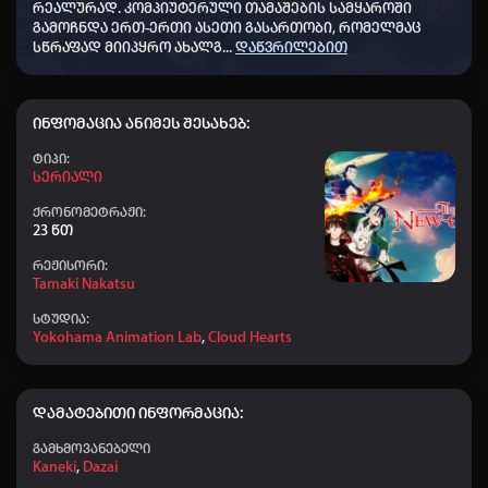
რეალურად. კომპიუტერული თამაშების სამყაროში
👤 Nodari-nodari
+20
00:30
გამოჩნდა ერთ-ერთი ასეთი გასართობი, რომელმაც
სწრაფად მიიპყრო ახალგ
...
დაწვრილებით
👤 Nika papava_277
+50
22:34
👤 ZUKT777
+50
22:16
ინფომაცია ანიმეს შესახებ:
👤 Nodara
+10
21:39
Ტიპი:
👤 Maverick
+20
21:30
Სერიალი
👤 Shshbsbsb
+50
ქრონომეტრაჟი:
21:06
23 წთ
👤 SAKI_641
+10
18:45
რეჟისორი:
Tamaki Nakatsu
👤 Ucha_437
+40
18:20
სტუდია:
👤 Mamuka_780
+60
16:08
Yokohama Animation Lab
,
Cloud Hearts
👤 faqtKing_464
+20
15:27
👤 Aihoshino
+50
08:38
დამატებითი ინფორმაცია:
👤 Dato chitrekashvili
+20
08:07
გამხმოვანებელი
Kaneki
,
Dazai
👤 Robi_956
+20
08:03