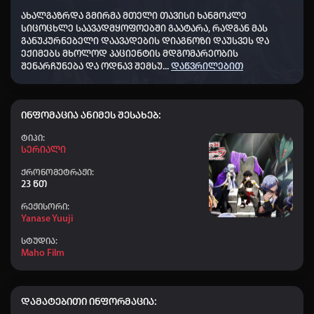
👤 Aihoshino
+50
09:26
ახალგაზრდა გმირმა მთელი თავისი ხანმოკლე
👤 Elisa
+50
04:21
სიცოცხლე საავადმყოფოებში გაატარა, რადგან მას
განუკურნებელი დაავადების დიაგნოზი დაუსვეს და
👤 saba_441
+20
22:59
ექიმებს მხოლოდ პაციენტის მდგომარეობის
შენარჩუნება და ოდნავ შემსუ
...
დაწვრილებით
👤 ZUKT777
+40
22:54
👤 Nodari-nodari
+20
19:50
ინფომაცია ანიმეს შესახებ:
👤 faqtKing_464
+10
18:16
Ტიპი:
👤 SAKI_641
+40
13:43
Სერიალი
👤 Dato_911
+60
ქრონომეტრაჟი:
11:57
23 წთ
👤 Karlopapa
+40
10:42
რეჟისორი:
Yanase Yuuji
👤 Giorgi_175
+20
10:39
სტუდია:
👤 Aihoshino
+50
08:45
Maho Film
👤 Dato chitrekashvili
+40
07:57
👤 Elisa
+50
04:00
დამატებითი ინფორმაცია: