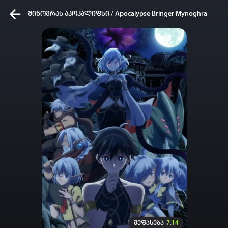
მინოგრას აპოკალიფსი / Apocalypse Bringer Mynoghra
კვირის ტოპ 3 მოძებნადი სიტყვა
One piece
SOLO LEVELING
My Hero Academia
თქვენი ძიების ისტორია
ისტორია ცარიელია
სრული ისტორიის გასუფთავება
შეფასება
7.14