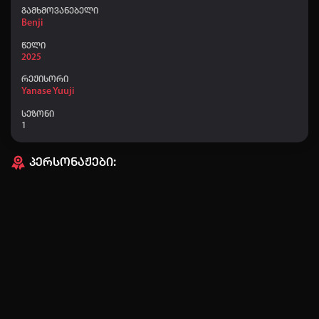
👤 Nodari-nodari
+40
00:10
გამხმოვანებელი
Benji
👤 ZUKT777
+40
23:38
წელი
2025
რეჟისორი
Yanase Yuuji
სეზონი
ავტორიზაცია
1
არ გაქვს ექაუნთი?
დარეგისტრირდი
პერსონაჟები:
ან
მომხმარებელი:
პაროლი:
დაგავიწყდა პაროლი?
არ დაიმახსოვრო