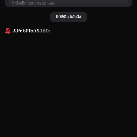
სეზონი 2
ახლა აქ ხარ
ღმერთის კოშკი სეზონი 2
Tower of God Season 2
მიტის ნახვა
ავტორიზაცია
პერსონაჟები:
არ გაქვს ექაუნთი?
დარეგისტრირდი
ან
მომხმარებელი:
პაროლი:
დაგავიწყდა პაროლი?
არ დაიმახსოვრო
შესვლა