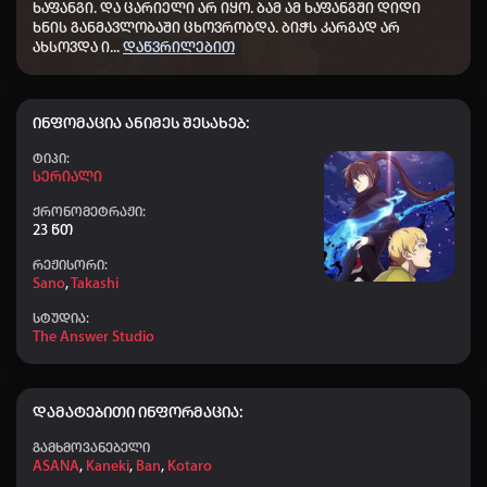
ხაფანგი. და ცარიელი არ იყო. ბამ ამ ხაფანგში დიდი
👤 ZUKT777
+40
22:28
ხნის განმავლობაში ცხოვრობდა. ბიჭს კარგად არ
ახსოვდა ი
...
დაწვრილებით
👤 Maverick
+40
19:50
👤 Quta13
+20
16:16
ინფომაცია ანიმეს შესახებ:
👤 Ucha_437
+10
11:12
Ტიპი:
👤 Aihoshino
+20
10:28
Სერიალი
👤 animeb.ge kai kaci
+10
ქრონომეტრაჟი:
10:20
23 წთ
👤 Shisho
+50
10:03
რეჟისორი:
Sano
,
Takashi
👤 Dato chitrekashvili
+40
08:02
სტუდია:
👤 Tarieli_678
+10
04:03
The Answer Studio
👤 Elisa
+20
03:59
👤 Nodari-nodari
+20
00:30
დამატებითი ინფორმაცია:
👤 Nika papava_277
+50
22:34
გამხმოვანებელი
ASANA
,
Kaneki
,
Ban
,
Kotaro
👤 ZUKT777
+50
22:16