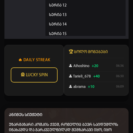
სერია 12
სერია 13
სერია 14
სერია 15
სერია 16
🏆 ბოლო მოგებები
სერია 17
🔥 DAILY STREAK
👤 Aihoshino
+20
06:36
🎡 LUCKY SPIN
👤 Tarieli_678
+40
06:30
👤 abrama
+10
06:09
👤 Teem77
+20
05:17
👤 vaxushti batonishvili
+10
02:52
ანიმეს სიუჟეტი
👤 Elisa
+50
02:39
უზარმაზარი კოშკის ქვეშ, რომელიც ბევრ საიდუმლოს
👤 Nodari-nodari
+20
00:03
ინახავდა და გარკვეულწილად შემზარავი იყო, იყო