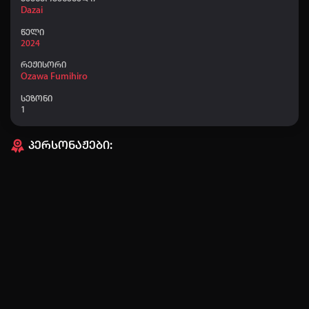
Dazai
👤 Nodari-nodari
+20
19:50
წელი
2024
რეჟისორი
Ozawa Fumihiro
ავტორიზაცია
სეზონი
არ გაქვს ექაუნთი?
დარეგისტრირდი
1
ან
პერსონაჟები:
მომხმარებელი:
პაროლი:
დაგავიწყდა პაროლი?
არ დაიმახსოვრო
შესვლა