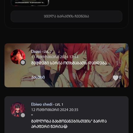
ყველა ბარათის ჩვენება
Dazai
-
LVL 7
13 ოქტომბერი 2024 17:34
შემდეგი სერია ოთხშაბათს დაიდება
პასუხი
0
Ebiwo shedi
-
LVL 1
12 ოქტომბერი 2024 20:35
''
მადლობა გახმოვანებისთვის" გარდა
არაფერი წერია😂