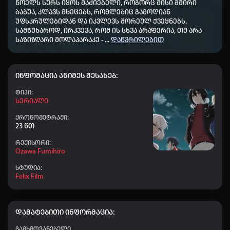
ნოელს სურს იყოს მაძიებელი, როგორც მისი გმირი
👤 Nodari-nodari
+40
00:59
ბაბუა, კლავს მხეცებს, რომლებიც გამოდიან
უფსკრულებიდან და იკვლევს შორეულ ქვეყნებს.
👤 ZUKT777
+10
23:49
სამწუხაროდ, ირკვევა, რომ ის სხვა არაფერია, თუ არა
საზიზღარი მოლაპარაკე -
...
დაწვრილებით
👤 chikaidze09
+50
20:50
👤 Shshbsbsb
+50
19:30
ინფომაცია ანიმეს შესახებ:
👤 Gio00
+40
18:01
Ტიპი:
👤 abrama
+50
15:28
Სერიალი
👤 Chiaber_379
+20
ქრონომეტრაჟი:
14:53
23 წთ
👤 saba_422
+20
11:54
რეჟისორი:
Ozawa Fumihiro
👤 Dato chitrekashvili
+20
09:30
სტუდია:
👤 Aihoshino
+50
09:26
Felix Film
👤 Elisa
+50
04:21
👤 saba_441
+20
22:59
დამატებითი ინფორმაცია:
👤 ZUKT777
+40
22:54
გამხმოვანებელი