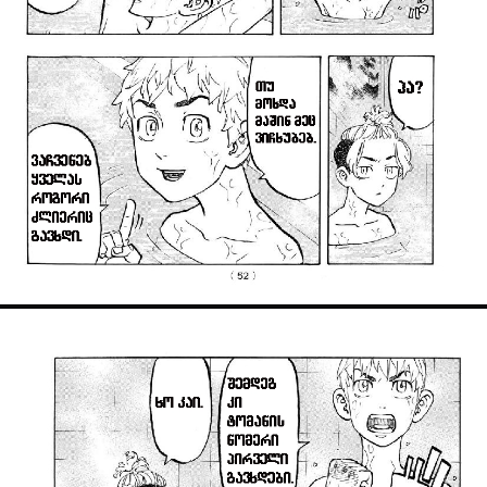
ავტორიზაცია
არ გაქვს ექაუნთი?
დარეგისტრირდი
ან
მომხმარებელი:
პაროლი:
დაგავიწყდა პაროლი?