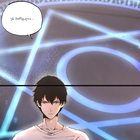
ავტორიზაცია
არ გაქვს ექაუნთი?
დარეგისტრირდი
ან
მომხმარებელი: