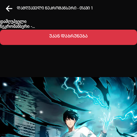
დამღუპველი ნეკრომანსერი - თავი 1
დამღუპველი
ნეკრომანსერი -
თავი 1
უკან დაბრუნება
კვირის ტოპ 3 მოძებნადი სიტყვა
ONE PIECE
Solo leveling
My hero academia
თქვენი ძიების ისტორია
ისტორია ცარიელია
სრული ისტორიის გასუფთავება