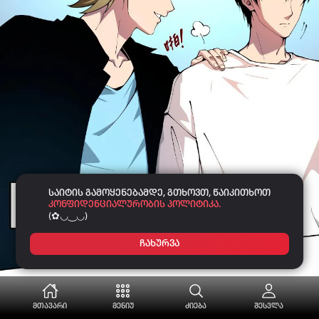
საიტის გამოყენებამდე, გთხოვთ, წაიკითხოთ
კონფიდენციალურობის პოლიტიკა.
(✿◡‿◡)
ჩახურვა
მთავარი
მენიუ
ძიება
შესვლა