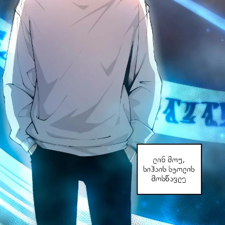
პაროლი:
დაგავიწყდა პაროლი?
არ დაიმახსოვრო
შესვლა
კოდით შესვლა