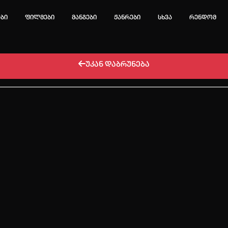
ები
ფილმები
მანგები
ჟანრები
სხვა
რენდომ
უკან დაბრუნება
ტოპ 3 მოძებნადი სიტყვა
e
Solo leveling
My Hero Academia
იების ისტორია
ა ცარიელია
ტორიის გასუფთავება