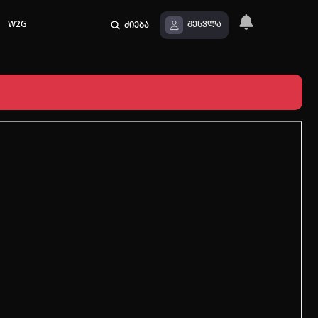
W2G
ძიება
შესვლა