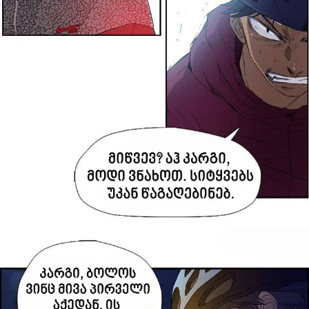
ავტორიზაცია
არ გაქვს ექაუნთი?
დარეგისტრირდი
ან
მომხმარებელი: