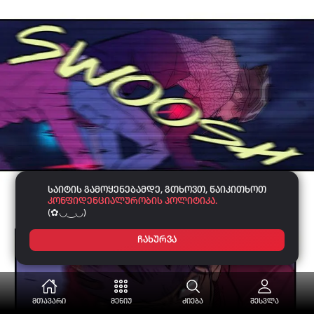
საიტის გამოყენებამდე, გთხოვთ, წაიკითხოთ
კონფიდენციალურობის პოლიტიკა.
(✿◡‿◡)
ჩახურვა
მთავარი
მენიუ
ძიება
შესვლა