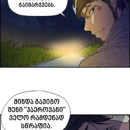
პაროლი:
დაგავიწყდა პაროლი?
არ დაიმახსოვრო
შესვლა
კოდით შესვლა