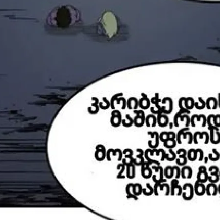
ავტორიზაცია
არ გაქვს ექაუნთი?
დარეგისტრირდი
ან
მომხმარებელი: