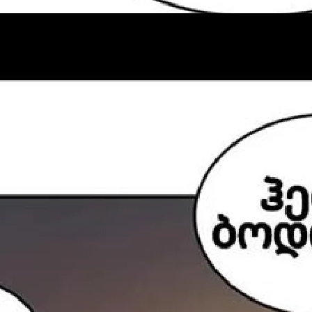
პაროლი:
დაგავიწყდა პაროლი?
არ დაიმახსოვრო
შესვლა
კოდით შესვლა