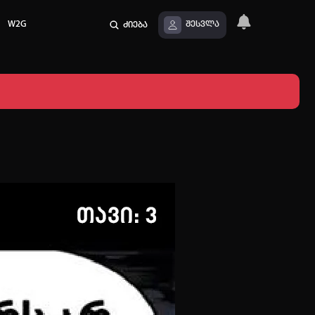
W2G
ძიება
შესვლა