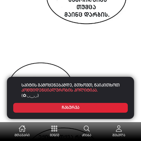
საიტის გამოყენებამდე, გთხოვთ, წაიკითხოთ
კონფიდენციალურობის პოლიტიკა.
(✿◡‿◡)
ჩახურვა
მთავარი
მენიუ
ძიება
შესვლა