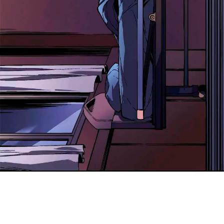
პაროლი:
დაგავიწყდა პაროლი?
არ დაიმახსოვრო
შესვლა
კოდით შესვლა