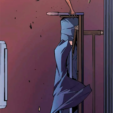
ავტორიზაცია
არ გაქვს ექაუნთი?
დარეგისტრირდი
ან
მომხმარებელი: