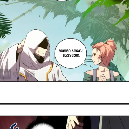
ავტორიზაცია
არ გაქვს ექაუნთი?
დარეგისტრირდი
ან
მომხმარებელი: