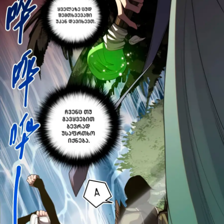
პაროლი:
დაგავიწყდა პაროლი?
არ დაიმახსოვრო
შესვლა
კოდით შესვლა