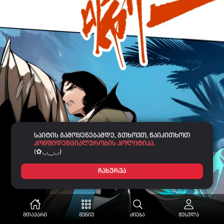
საიტის გამოყენებამდე, გთხოვთ, წაიკითხოთ
კონფიდენციალურობის პოლიტიკა.
(✿◡‿◡)
ჩახურვა
მთავარი
მენიუ
ძიება
შესვლა