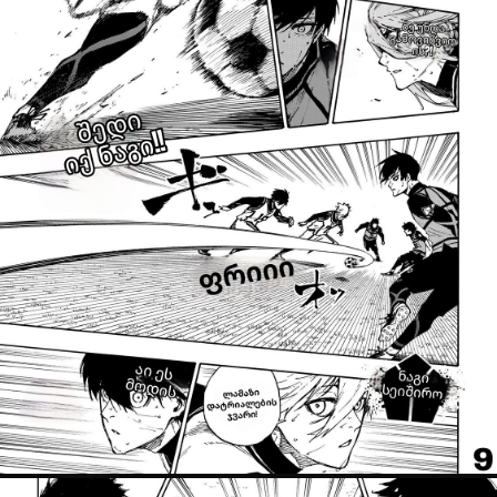
არ გაქვს ექაუნთი?
დარეგისტრირდი
ან
მომხმარებელი:
პაროლი:
დაგავიწყდა პაროლი?
არ დაიმახსოვრო
შესვლა
კოდით შესვლა