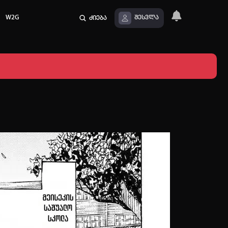
W2G
ძიება
შესვლა