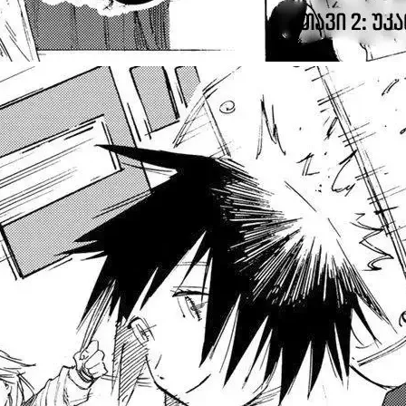
ავტორიზაცია
არ გაქვს ექაუნთი?
დარეგისტრირდი
ან
მომხმარებელი: