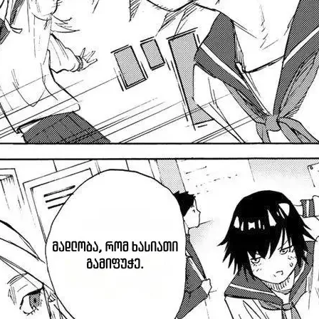
პაროლი:
დაგავიწყდა პაროლი?
არ დაიმახსოვრო
შესვლა
კოდით შესვლა