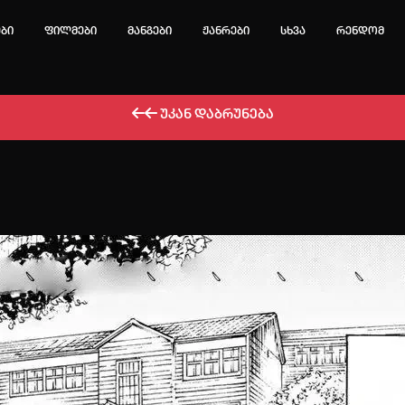
ები
ფილმები
მანგები
ჟანრები
სხვა
რენდომ
უკან დაბრუნება
ტოპ 3 მოძებნადი სიტყვა
e
Solo Leveling
my hero academia
იების ისტორია
ა ცარიელია
ტორიის გასუფთავება