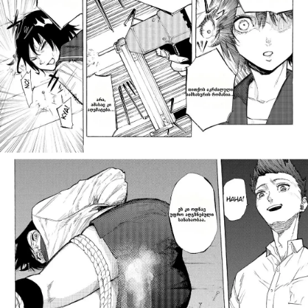
პაროლი:
დაგავიწყდა პაროლი?
არ დაიმახსოვრო
შესვლა
კოდით შესვლა