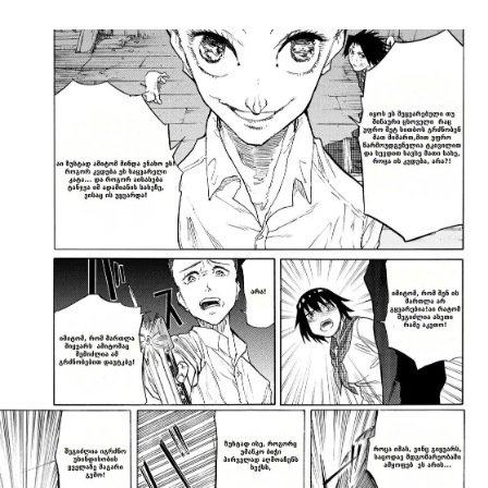
ავტორიზაცია
არ გაქვს ექაუნთი?
დარეგისტრირდი
ან
მომხმარებელი: