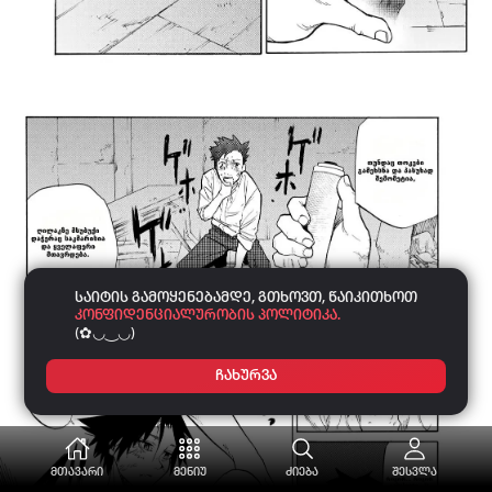
საიტის გამოყენებამდე, გთხოვთ, წაიკითხოთ
კონფიდენციალურობის პოლიტიკა.
(✿◡‿◡)
ჩახურვა
მთავარი
მენიუ
ძიება
შესვლა