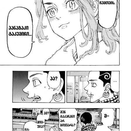
Loading...
ავტორიზაცია
არ გაქვს ექაუნთი?
დარეგისტრირდი
ან
მომხმარებელი: