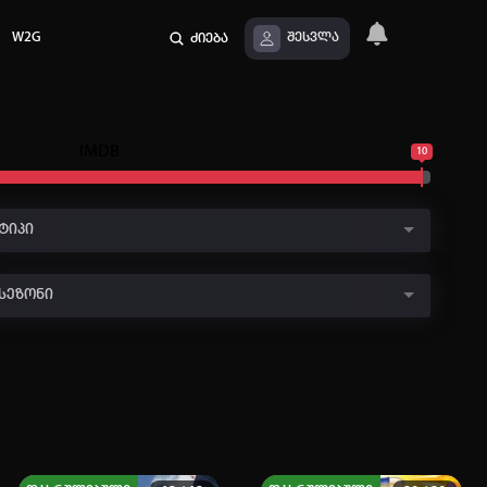
W2G
ძიება
შესვლა
IMDB
10
ტიპი
სეზონი