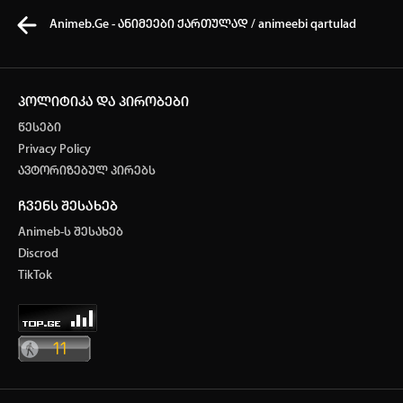
Animeb.Ge - ანიმეები ქართულად / animeebi qartulad
პოლიტიკა და პირობები
წესები
კვირის ტოპ 3 მოძებნადი სიტყვა
Privacy Policy
ავტორიზებულ პირებს
One piece
SOLO LEVELING
My Hero Academia
ჩვენს შესახებ
თქვენი ძიების ისტორია
Animeb-ს შესახებ
ისტორია ცარიელია
Discrod
ავტორიზაცია
TikTok
სრული ისტორიის გასუფთავება
არ გაქვს ექაუნთი?
დარეგისტრირდი
ან
მომხმარებელი: