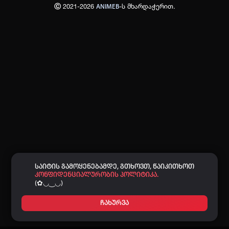
Ⓒ 2021-2026
-ს მხარდაჭერით.
ANIMEB
პაროლი:
დაგავიწყდა პაროლი?
არ დაიმახსოვრო
შესვლა
კოდით შესვლა
საიტის გამოყენებამდე, გთხოვთ, წაიკითხოთ
კონფიდენციალურობის პოლიტიკა.
(✿◡‿◡)
ჩახურვა