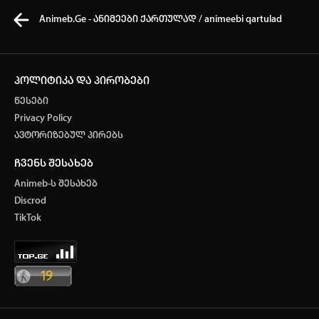
Animeb.Ge - ანიმეები ქართულად / animeebi qartulad
პოლიტიკა და პირობები
წესები
კვირის ტოპ 3 მოძებნადი სიტყვა
Privacy Policy
ავტორიზებულ პირებს
One piece
SOLO LEVELING
My Hero Academia
ჩვენს შესახებ
თქვენი ძიების ისტორია
Animeb-ს შესახებ
ისტორია ცარიელია
Discrod
ავტორიზაცია
TikTok
სრული ისტორიის გასუფთავება
არ გაქვს ექაუნთი?
დარეგისტრირდი
ან
მომხმარებელი: