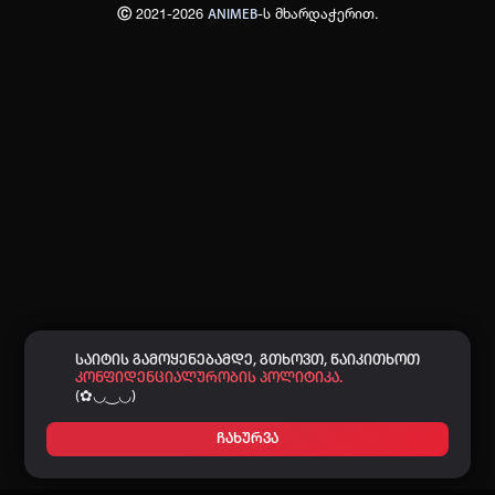
Ⓒ 2021-2026
-ს მხარდაჭერით.
ANIMEB
პაროლი:
დაგავიწყდა პაროლი?
არ დაიმახსოვრო
შესვლა
კოდით შესვლა
საიტის გამოყენებამდე, გთხოვთ, წაიკითხოთ
კონფიდენციალურობის პოლიტიკა.
(✿◡‿◡)
ჩახურვა