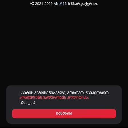
Ⓒ 2021-2026
-ს მხარდაჭერით.
ANIMEB
პაროლი:
დაგავიწყდა პაროლი?
არ დაიმახსოვრო
შესვლა
კოდით შესვლა
საიტის გამოყენებამდე, გთხოვთ, წაიკითხოთ
კონფიდენციალურობის პოლიტიკა.
(✿◡‿◡)
ჩახურვა