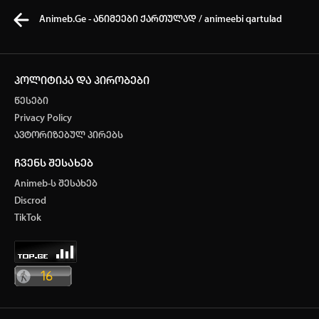
Animeb.Ge - ანიმეები ქართულად / animeebi qartulad
პოლიტიკა და პირობები
წესები
კვირის ტოპ 3 მოძებნადი სიტყვა
Privacy Policy
ავტორიზებულ პირებს
ONE PIECE
Solo Leveling
my hero academia
ჩვენს შესახებ
თქვენი ძიების ისტორია
Animeb-ს შესახებ
ისტორია ცარიელია
Discrod
ავტორიზაცია
TikTok
სრული ისტორიის გასუფთავება
არ გაქვს ექაუნთი?
დარეგისტრირდი
ან
მომხმარებელი: