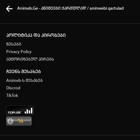
Animeb.Ge - ანიმეები ქართულად / animeebi qartulad
პოლიტიკა და პირობები
წესები
კვირის ტოპ 3 მოძებნადი სიტყვა
Privacy Policy
ავტორიზებულ პირებს
One piece
Solo leveling
my hero academia
ჩვენს შესახებ
თქვენი ძიების ისტორია
Animeb-ს შესახებ
ისტორია ცარიელია
Discrod
ავტორიზაცია
TikTok
სრული ისტორიის გასუფთავება
არ გაქვს ექაუნთი?
დარეგისტრირდი
ან
მომხმარებელი: