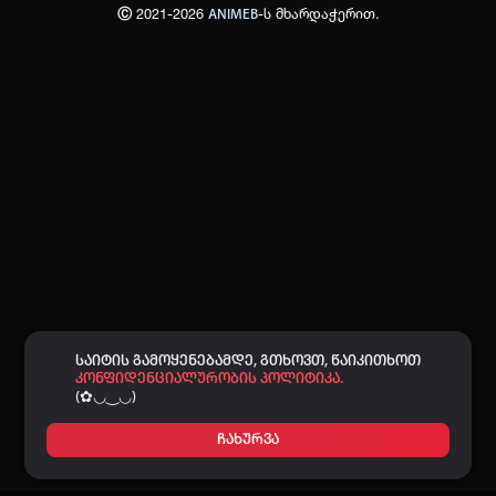
Ⓒ 2021-2026
-ს მხარდაჭერით.
ANIMEB
პაროლი:
დაგავიწყდა პაროლი?
არ დაიმახსოვრო
შესვლა
კოდით შესვლა
საიტის გამოყენებამდე, გთხოვთ, წაიკითხოთ
კონფიდენციალურობის პოლიტიკა.
(✿◡‿◡)
ჩახურვა