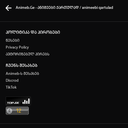
Animeb.Ge - ანიმეები ქართულად / animeebi qartulad
პოლიტიკა და პირობები
წესები
კვირის ტოპ 3 მოძებნადი სიტყვა
Privacy Policy
ავტორიზებულ პირებს
one piece
Solo leveling
my hero academia
ჩვენს შესახებ
თქვენი ძიების ისტორია
Animeb-ს შესახებ
ისტორია ცარიელია
Discrod
ავტორიზაცია
TikTok
სრული ისტორიის გასუფთავება
არ გაქვს ექაუნთი?
დარეგისტრირდი
ან
მომხმარებელი: