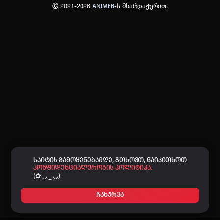
Ⓒ 2021-2026
-ს მხარდაჭერით.
ANIMEB
პაროლი:
დაგავიწყდა პაროლი?
არ დაიმახსოვრო
შესვლა
კოდით შესვლა
საიტის გამოყენებამდე, გთხოვთ, წაიკითხოთ
კონფიდენციალურობის პოლიტიკა.
(✿◡‿◡)
ჩახურვა