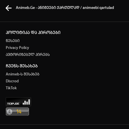
Animeb.Ge - ანიმეები ქართულად / animeebi qartulad
პოლიტიკა და პირობები
წესები
კვირის ტოპ 3 მოძებნადი სიტყვა
Privacy Policy
ავტორიზებულ პირებს
ONE PIECE
Solo leveling
My hero academia
ჩვენს შესახებ
თქვენი ძიების ისტორია
Animeb-ს შესახებ
ისტორია ცარიელია
Discrod
ავტორიზაცია
TikTok
სრული ისტორიის გასუფთავება
არ გაქვს ექაუნთი?
დარეგისტრირდი
ან
მომხმარებელი: