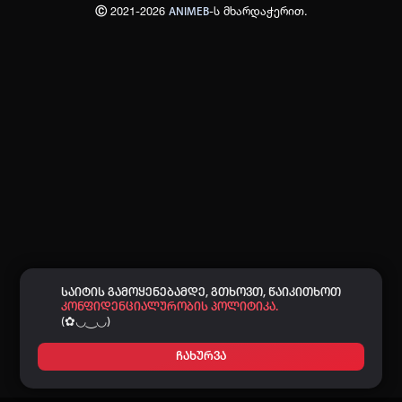
Ⓒ 2021-2026
-ს მხარდაჭერით.
ANIMEB
პაროლი:
დაგავიწყდა პაროლი?
არ დაიმახსოვრო
შესვლა
კოდით შესვლა
საიტის გამოყენებამდე, გთხოვთ, წაიკითხოთ
კონფიდენციალურობის პოლიტიკა.
(✿◡‿◡)
ჩახურვა