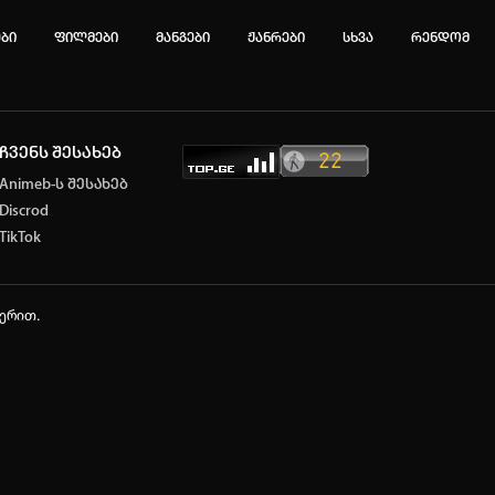
ები
ფილმები
მანგები
ჟანრები
სხვა
რენდომ
ჩვენს შესახებ
ტოპ 3 მოძებნადი სიტყვა
Animeb-ს შესახებ
Discrod
e
Solo leveling
My hero academia
TikTok
იების ისტორია
ა ცარიელია
ჭერით.
ტორიის გასუფთავება
ავტორიზაცია
არ გაქვს ექაუნთი?
დარეგისტრირდი
ან