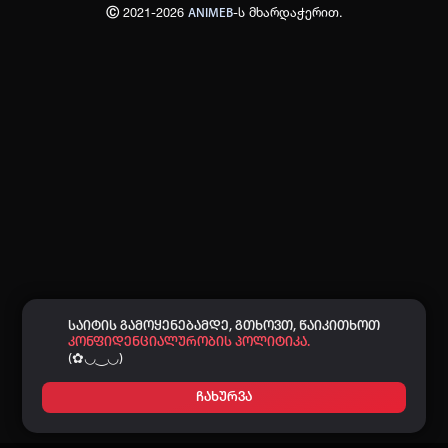
Ⓒ 2021-2026
-ს მხარდაჭერით.
ANIMEB
პაროლი:
დაგავიწყდა პაროლი?
არ დაიმახსოვრო
შესვლა
კოდით შესვლა
საიტის გამოყენებამდე, გთხოვთ, წაიკითხოთ
კონფიდენციალურობის პოლიტიკა.
(✿◡‿◡)
ჩახურვა