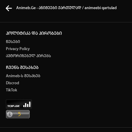
Animeb.Ge - ანიმეები ქართულად / animeebi qartulad
პოლიტიკა და პირობები
წესები
კვირის ტოპ 3 მოძებნადი სიტყვა
Privacy Policy
ავტორიზებულ პირებს
one piece
Solo Leveling
my hero academia
ჩვენს შესახებ
თქვენი ძიების ისტორია
Animeb-ს შესახებ
ისტორია ცარიელია
Discrod
ავტორიზაცია
TikTok
სრული ისტორიის გასუფთავება
არ გაქვს ექაუნთი?
დარეგისტრირდი
ან
მომხმარებელი: