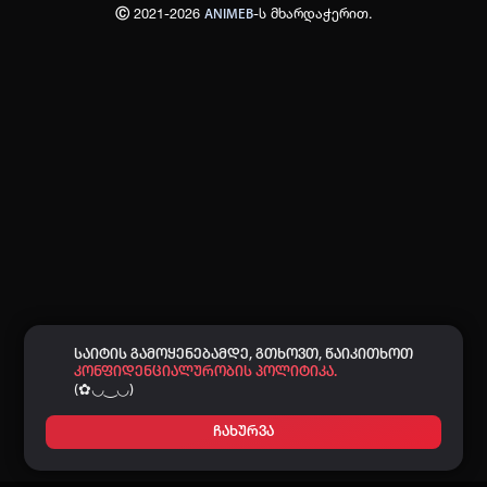
Ⓒ 2021-2026
-ს მხარდაჭერით.
ANIMEB
პაროლი:
დაგავიწყდა პაროლი?
არ დაიმახსოვრო
შესვლა
კოდით შესვლა
საიტის გამოყენებამდე, გთხოვთ, წაიკითხოთ
კონფიდენციალურობის პოლიტიკა.
(✿◡‿◡)
ჩახურვა