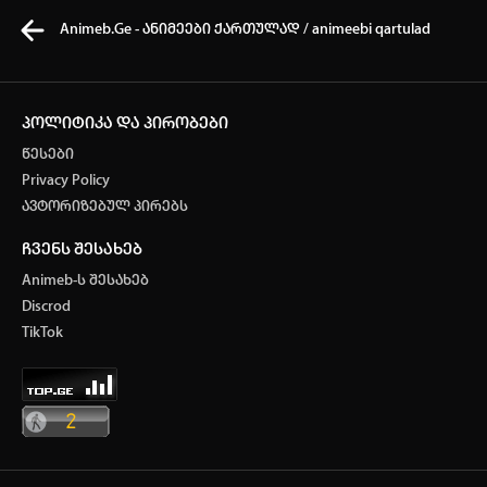
Animeb.Ge - ანიმეები ქართულად / animeebi qartulad
პოლიტიკა და პირობები
წესები
კვირის ტოპ 3 მოძებნადი სიტყვა
Privacy Policy
ავტორიზებულ პირებს
ONE PIECE
SOLO LEVELING
My hero academia
ჩვენს შესახებ
თქვენი ძიების ისტორია
Animeb-ს შესახებ
ისტორია ცარიელია
Discrod
ავტორიზაცია
TikTok
სრული ისტორიის გასუფთავება
არ გაქვს ექაუნთი?
დარეგისტრირდი
ან
მომხმარებელი: