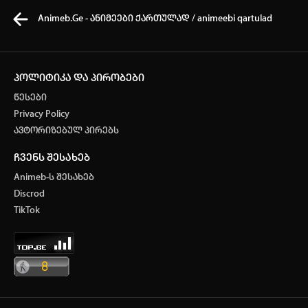
Animeb.Ge - ანიმეები ქართულად / animeebi qartulad
პოლიტიკა და პირობები
წესები
კვირის ტოპ 3 მოძებნადი სიტყვა
Privacy Policy
ავტორიზებულ პირებს
One piece
SOLO LEVELING
my hero academia
ჩვენს შესახებ
თქვენი ძიების ისტორია
Animeb-ს შესახებ
ისტორია ცარიელია
Discrod
ავტორიზაცია
TikTok
სრული ისტორიის გასუფთავება
არ გაქვს ექაუნთი?
დარეგისტრირდი
ან
მომხმარებელი: