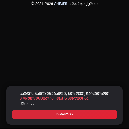
Ⓒ 2021-2026
-ს მხარდაჭერით.
ANIMEB
პაროლი:
დაგავიწყდა პაროლი?
არ დაიმახსოვრო
შესვლა
კოდით შესვლა
საიტის გამოყენებამდე, გთხოვთ, წაიკითხოთ
კონფიდენციალურობის პოლიტიკა.
(✿◡‿◡)
ჩახურვა