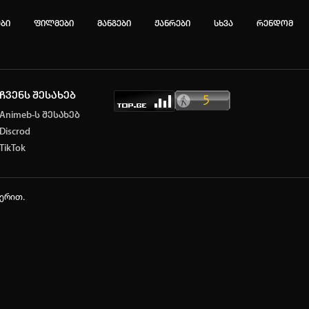
ები
ფილმები
მანგები
ჟანრები
სხვა
რენდომ
ჩვენს შესახებ
ტოპ 3 მოძებნადი სიტყვა
Animeb-ს შესახებ
Discrod
e
Solo leveling
My hero academia
TikTok
იების ისტორია
ა ცარიელია
ჭერით.
ტორიის გასუფთავება
ავტორიზაცია
არ გაქვს ექაუნთი?
დარეგისტრირდი
ან