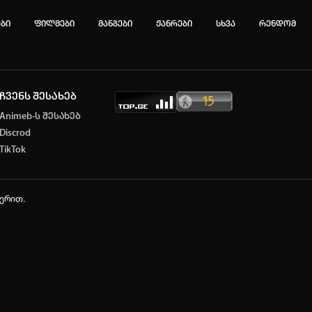
ები
ფილმები
მანგები
ჟანრები
სხვა
რენდომ
ჩვენს შესახებ
ტოპ 3 მოძებნადი სიტყვა
Animeb-ს შესახებ
Discrod
CE
Solo Leveling
My Hero Academia
TikTok
იების ისტორია
ა ცარიელია
ჭერით.
ტორიის გასუფთავება
ავტორიზაცია
არ გაქვს ექაუნთი?
დარეგისტრირდი
ან