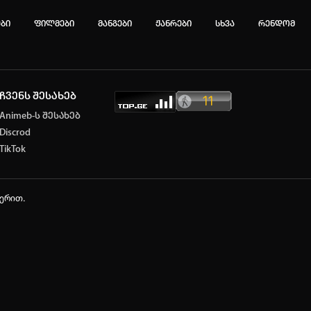
ები
ფილმები
მანგები
ჟანრები
სხვა
რენდომ
ჩვენს შესახებ
ტოპ 3 მოძებნადი სიტყვა
Animeb-ს შესახებ
Discrod
e
SOLO LEVELING
my hero academia
TikTok
იების ისტორია
ა ცარიელია
ჭერით.
ტორიის გასუფთავება
ავტორიზაცია
არ გაქვს ექაუნთი?
დარეგისტრირდი
ან