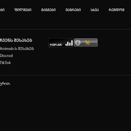
ები
ფილმები
მანგები
ჟანრები
სხვა
რენდომ
ჩვენს შესახებ
ტოპ 3 მოძებნადი სიტყვა
Animeb-ს შესახებ
Discrod
e
SOLO LEVELING
My Hero Academia
TikTok
იების ისტორია
ა ცარიელია
ჭერით.
ტორიის გასუფთავება
ავტორიზაცია
არ გაქვს ექაუნთი?
დარეგისტრირდი
ან