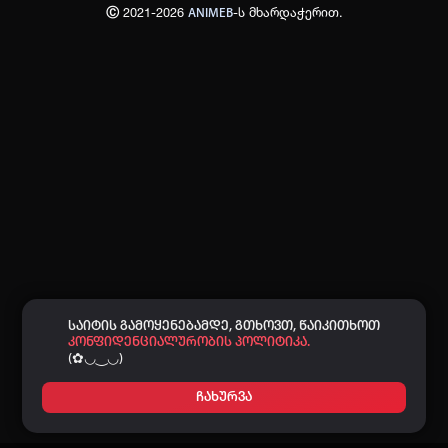
Ⓒ 2021-2026
-ს მხარდაჭერით.
ANIMEB
პაროლი:
დაგავიწყდა პაროლი?
არ დაიმახსოვრო
შესვლა
კოდით შესვლა
საიტის გამოყენებამდე, გთხოვთ, წაიკითხოთ
კონფიდენციალურობის პოლიტიკა.
(✿◡‿◡)
ჩახურვა