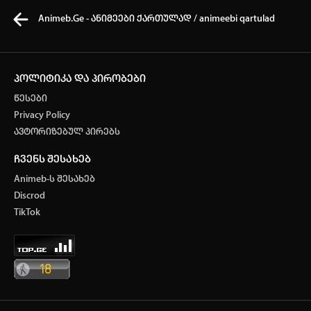
Animeb.Ge - ანიმეები ქართულად / animeebi qartulad
პოლიტიკა და პირობები
წესები
კვირის ტოპ 3 მოძებნადი სიტყვა
Privacy Policy
ავტორიზებულ პირებს
One piece
Solo Leveling
My Hero Academia
ჩვენს შესახებ
თქვენი ძიების ისტორია
Animeb-ს შესახებ
ისტორია ცარიელია
Discrod
ავტორიზაცია
TikTok
სრული ისტორიის გასუფთავება
არ გაქვს ექაუნთი?
დარეგისტრირდი
ან
მომხმარებელი: