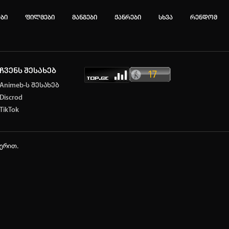
ები
ფილმები
მანგები
ჟანრები
სხვა
რენდომ
ჩვენს შესახებ
ტოპ 3 მოძებნადი სიტყვა
Animeb-ს შესახებ
Discrod
e
Solo leveling
My Hero Academia
TikTok
იების ისტორია
ა ცარიელია
ჭერით.
ტორიის გასუფთავება
ავტორიზაცია
არ გაქვს ექაუნთი?
დარეგისტრირდი
ან