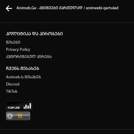
Animeb.Ge - ანიმეები ქართულად / animeebi qartulad
პოლიტიკა და პირობები
წესები
კვირის ტოპ 3 მოძებნადი სიტყვა
Privacy Policy
ავტორიზებულ პირებს
One Piece
SOLO LEVELING
My Hero Academia
ჩვენს შესახებ
თქვენი ძიების ისტორია
Animeb-ს შესახებ
ისტორია ცარიელია
Discrod
ავტორიზაცია
TikTok
სრული ისტორიის გასუფთავება
არ გაქვს ექაუნთი?
დარეგისტრირდი
ან
მომხმარებელი: