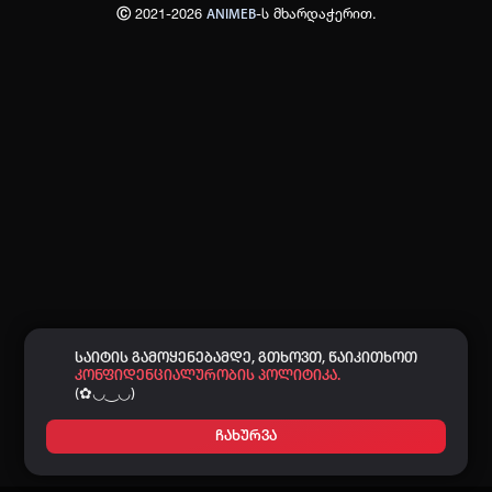
Ⓒ 2021-2026
-ს მხარდაჭერით.
ANIMEB
პაროლი:
დაგავიწყდა პაროლი?
არ დაიმახსოვრო
შესვლა
კოდით შესვლა
საიტის გამოყენებამდე, გთხოვთ, წაიკითხოთ
კონფიდენციალურობის პოლიტიკა.
(✿◡‿◡)
ჩახურვა