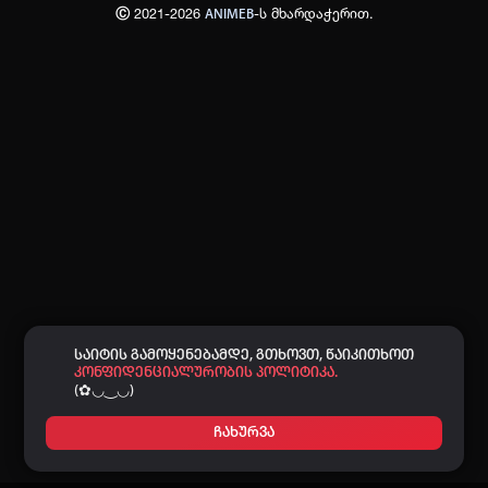
Ⓒ 2021-2026
-ს მხარდაჭერით.
ANIMEB
პაროლი:
დაგავიწყდა პაროლი?
არ დაიმახსოვრო
შესვლა
კოდით შესვლა
საიტის გამოყენებამდე, გთხოვთ, წაიკითხოთ
კონფიდენციალურობის პოლიტიკა.
(✿◡‿◡)
ჩახურვა