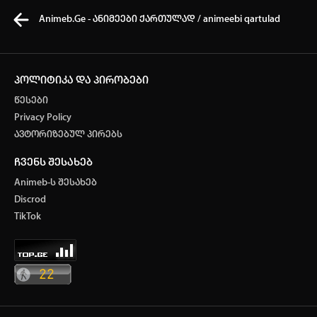
Animeb.Ge - ანიმეები ქართულად / animeebi qartulad
პოლიტიკა და პირობები
წესები
კვირის ტოპ 3 მოძებნადი სიტყვა
Privacy Policy
ავტორიზებულ პირებს
one piece
SOLO LEVELING
my hero academia
ჩვენს შესახებ
თქვენი ძიების ისტორია
Animeb-ს შესახებ
ისტორია ცარიელია
Discrod
ავტორიზაცია
TikTok
სრული ისტორიის გასუფთავება
არ გაქვს ექაუნთი?
დარეგისტრირდი
ან
მომხმარებელი: