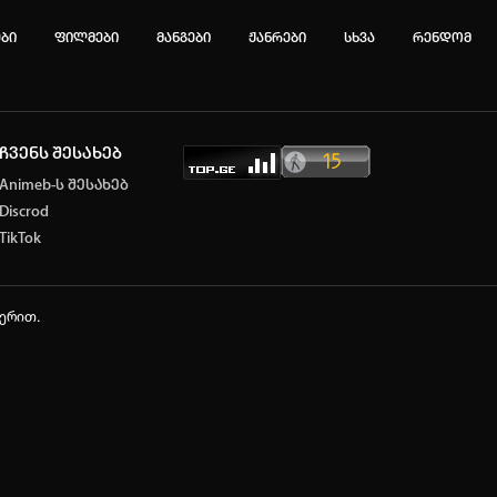
ები
ფილმები
მანგები
ჟანრები
სხვა
რენდომ
ჩვენს შესახებ
ტოპ 3 მოძებნადი სიტყვა
Animeb-ს შესახებ
Discrod
e
Solo Leveling
my hero academia
TikTok
იების ისტორია
ა ცარიელია
ჭერით.
ტორიის გასუფთავება
ავტორიზაცია
არ გაქვს ექაუნთი?
დარეგისტრირდი
ან