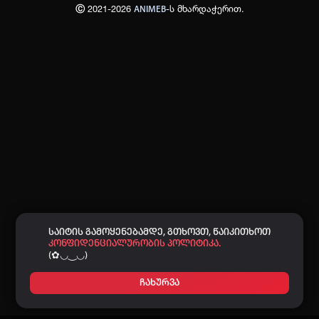
Ⓒ 2021-2026
-ს მხარდაჭერით.
ANIMEB
პაროლი:
დაგავიწყდა პაროლი?
არ დაიმახსოვრო
შესვლა
კოდით შესვლა
საიტის გამოყენებამდე, გთხოვთ, წაიკითხოთ
კონფიდენციალურობის პოლიტიკა.
(✿◡‿◡)
ჩახურვა