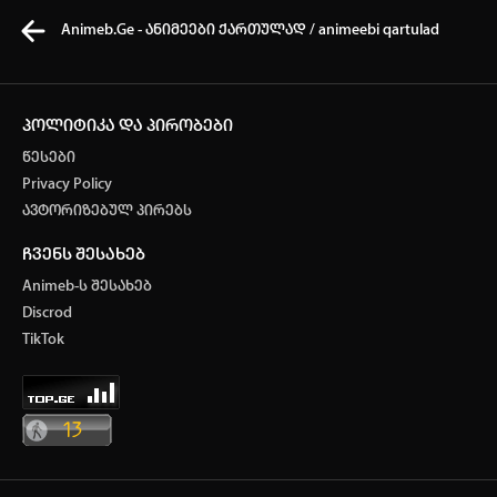
Animeb.Ge - ანიმეები ქართულად / animeebi qartulad
პოლიტიკა და პირობები
წესები
კვირის ტოპ 3 მოძებნადი სიტყვა
Privacy Policy
ავტორიზებულ პირებს
one piece
Solo leveling
My hero academia
ჩვენს შესახებ
თქვენი ძიების ისტორია
Animeb-ს შესახებ
ისტორია ცარიელია
Discrod
ავტორიზაცია
TikTok
სრული ისტორიის გასუფთავება
არ გაქვს ექაუნთი?
დარეგისტრირდი
ან
მომხმარებელი: