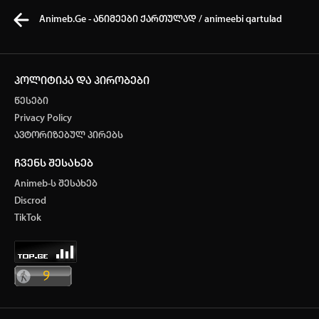
Animeb.Ge - ანიმეები ქართულად / animeebi qartulad
პოლიტიკა და პირობები
წესები
კვირის ტოპ 3 მოძებნადი სიტყვა
Privacy Policy
ავტორიზებულ პირებს
One piece
Solo leveling
My Hero Academia
ჩვენს შესახებ
თქვენი ძიების ისტორია
Animeb-ს შესახებ
ისტორია ცარიელია
Discrod
ავტორიზაცია
TikTok
სრული ისტორიის გასუფთავება
არ გაქვს ექაუნთი?
დარეგისტრირდი
ან
მომხმარებელი: