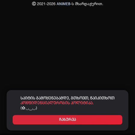
Ⓒ 2021-2026
-ს მხარდაჭერით.
ANIMEB
პაროლი:
დაგავიწყდა პაროლი?
არ დაიმახსოვრო
შესვლა
კოდით შესვლა
საიტის გამოყენებამდე, გთხოვთ, წაიკითხოთ
კონფიდენციალურობის პოლიტიკა.
(✿◡‿◡)
ჩახურვა