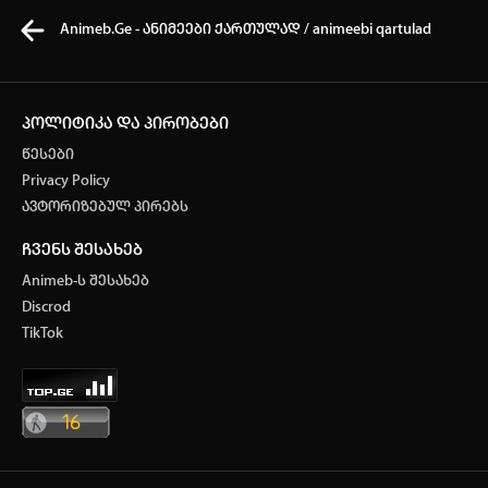
Animeb.Ge - ანიმეები ქართულად / animeebi qartulad
პოლიტიკა და პირობები
წესები
კვირის ტოპ 3 მოძებნადი სიტყვა
Privacy Policy
ავტორიზებულ პირებს
One piece
solo leveling
my hero academia
ჩვენს შესახებ
თქვენი ძიების ისტორია
Animeb-ს შესახებ
ისტორია ცარიელია
Discrod
ავტორიზაცია
TikTok
სრული ისტორიის გასუფთავება
არ გაქვს ექაუნთი?
დარეგისტრირდი
ან
მომხმარებელი: