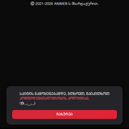
Ⓒ 2021-2026
-ს მხარდაჭერით.
ANIMEB
პაროლი:
დაგავიწყდა პაროლი?
არ დაიმახსოვრო
შესვლა
კოდით შესვლა
საიტის გამოყენებამდე, გთხოვთ, წაიკითხოთ
კონფიდენციალურობის პოლიტიკა.
(✿◡‿◡)
ჩახურვა