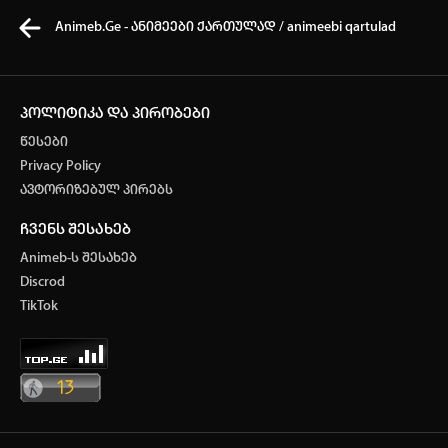
Animeb.Ge - ანიმეები ქართულად / animeebi qartulad
პოლიტიკა და პირობები
წესები
კვირის ტოპ 3 მოძებნადი სიტყვა
Privacy Policy
ავტორიზებულ პირებს
One piece
SOLO LEVELING
my hero academia
ჩვენს შესახებ
თქვენი ძიების ისტორია
Animeb-ს შესახებ
ისტორია ცარიელია
Discrod
ავტორიზაცია
TikTok
სრული ისტორიის გასუფთავება
არ გაქვს ექაუნთი?
დარეგისტრირდი
ან
მომხმარებელი: