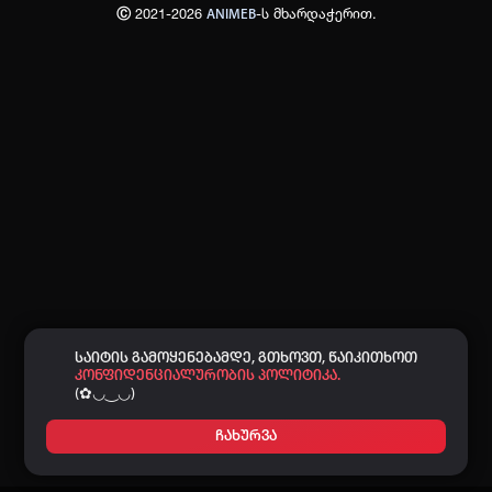
Ⓒ 2021-2026
-ს მხარდაჭერით.
ANIMEB
პაროლი:
დაგავიწყდა პაროლი?
არ დაიმახსოვრო
შესვლა
კოდით შესვლა
საიტის გამოყენებამდე, გთხოვთ, წაიკითხოთ
კონფიდენციალურობის პოლიტიკა.
(✿◡‿◡)
ჩახურვა