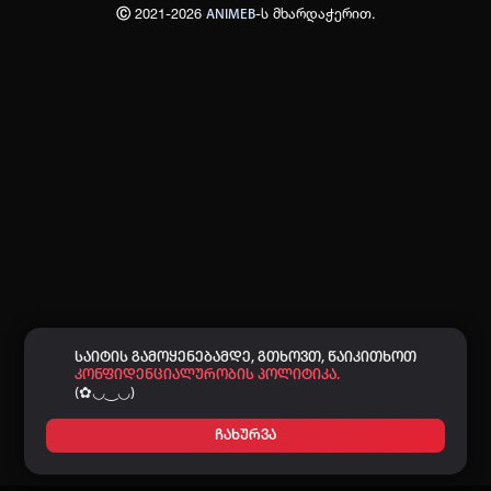
Ⓒ 2021-2026
-ს მხარდაჭერით.
ANIMEB
პაროლი:
დაგავიწყდა პაროლი?
არ დაიმახსოვრო
შესვლა
კოდით შესვლა
საიტის გამოყენებამდე, გთხოვთ, წაიკითხოთ
კონფიდენციალურობის პოლიტიკა.
(✿◡‿◡)
ჩახურვა