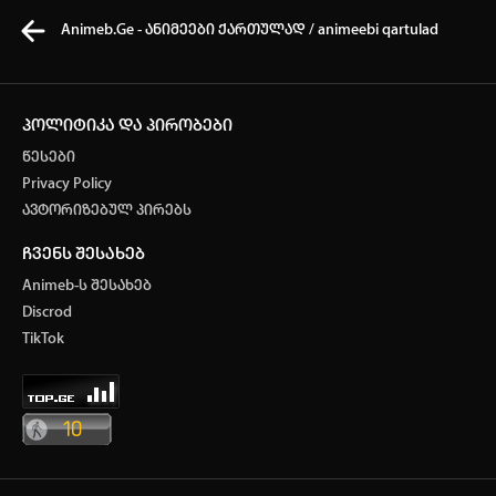
Animeb.Ge - ანიმეები ქართულად / animeebi qartulad
პოლიტიკა და პირობები
წესები
კვირის ტოპ 3 მოძებნადი სიტყვა
Privacy Policy
ავტორიზებულ პირებს
One piece
SOLO LEVELING
my hero academia
ჩვენს შესახებ
თქვენი ძიების ისტორია
Animeb-ს შესახებ
ისტორია ცარიელია
Discrod
ავტორიზაცია
TikTok
სრული ისტორიის გასუფთავება
არ გაქვს ექაუნთი?
დარეგისტრირდი
ან
მომხმარებელი: