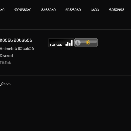
ები
ფილმები
მანგები
ჟანრები
სხვა
რენდომ
ჩვენს შესახებ
ტოპ 3 მოძებნადი სიტყვა
Animeb-ს შესახებ
Discrod
e
Solo Leveling
My Hero Academia
TikTok
იების ისტორია
ა ცარიელია
ჭერით.
ტორიის გასუფთავება
ავტორიზაცია
არ გაქვს ექაუნთი?
დარეგისტრირდი
ან