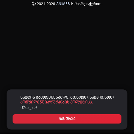
Ⓒ 2021-2026
-ს მხარდაჭერით.
ANIMEB
პაროლი:
დაგავიწყდა პაროლი?
არ დაიმახსოვრო
შესვლა
კოდით შესვლა
საიტის გამოყენებამდე, გთხოვთ, წაიკითხოთ
კონფიდენციალურობის პოლიტიკა.
(✿◡‿◡)
ჩახურვა