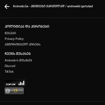
Animeb.Ge - ანიმეები ქართულად / animeebi qartulad
პოლიტიკა და პირობები
წესები
კვირის ტოპ 3 მოძებნადი სიტყვა
Privacy Policy
ავტორიზებულ პირებს
ONE PIECE
Solo leveling
My hero academia
ჩვენს შესახებ
თქვენი ძიების ისტორია
Animeb-ს შესახებ
ისტორია ცარიელია
Discrod
ავტორიზაცია
TikTok
სრული ისტორიის გასუფთავება
არ გაქვს ექაუნთი?
დარეგისტრირდი
ან
მომხმარებელი: