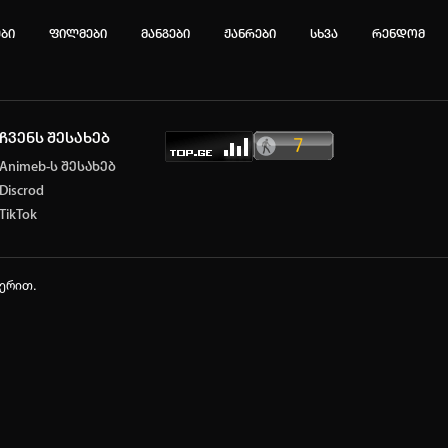
ები
ფილმები
მანგები
ჟანრები
სხვა
რენდომ
ჩვენს შესახებ
ტოპ 3 მოძებნადი სიტყვა
Animeb-ს შესახებ
Discrod
e
SOLO LEVELING
my hero academia
TikTok
იების ისტორია
ა ცარიელია
ჭერით.
ტორიის გასუფთავება
ავტორიზაცია
არ გაქვს ექაუნთი?
დარეგისტრირდი
ან