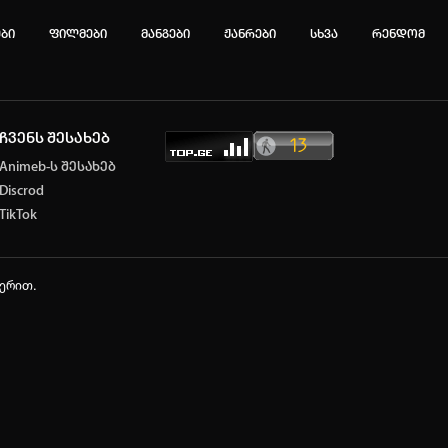
ები
ფილმები
მანგები
ჟანრები
სხვა
რენდომ
ჩვენს შესახებ
ტოპ 3 მოძებნადი სიტყვა
Animeb-ს შესახებ
Discrod
e
Solo Leveling
my hero academia
TikTok
იების ისტორია
ა ცარიელია
ჭერით.
ტორიის გასუფთავება
ავტორიზაცია
არ გაქვს ექაუნთი?
დარეგისტრირდი
ან