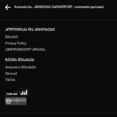
Animeb.Ge - ანიმეები ქართულად / animeebi qartulad
პოლიტიკა და პირობები
წესები
კვირის ტოპ 3 მოძებნადი სიტყვა
Privacy Policy
ავტორიზებულ პირებს
One piece
Solo leveling
My hero academia
ჩვენს შესახებ
თქვენი ძიების ისტორია
Animeb-ს შესახებ
ისტორია ცარიელია
Discrod
ავტორიზაცია
TikTok
სრული ისტორიის გასუფთავება
არ გაქვს ექაუნთი?
დარეგისტრირდი
ან
მომხმარებელი: