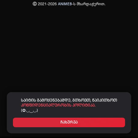
Ⓒ 2021-2026
-ს მხარდაჭერით.
ANIMEB
პაროლი:
დაგავიწყდა პაროლი?
არ დაიმახსოვრო
შესვლა
კოდით შესვლა
საიტის გამოყენებამდე, გთხოვთ, წაიკითხოთ
კონფიდენციალურობის პოლიტიკა.
(✿◡‿◡)
ჩახურვა